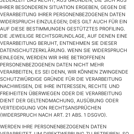
JEDERZEIT DAS RECHT, AUS GRÜNDEN, DIE SICH AUS
IHRER BESONDEREN SITUATION ERGEBEN, GEGEN DIE
VERARBEITUNG IHRER PERSONENBEZOGENEN DATEN
WIDERSPRUCH EINZULEGEN; DIES GILT AUCH FÜR EIN
AUF DIESE BESTIMMUNGEN GESTÜTZTES PROFILING.
DIE JEWEILIGE RECHTSGRUNDLAGE, AUF DENEN EINE
VERARBEITUNG BERUHT, ENTNEHMEN SIE DIESER
DATENSCHUTZERKLÄRUNG. WENN SIE WIDERSPRUCH
EINLEGEN, WERDEN WIR IHRE BETROFFENEN
PERSONENBEZOGENEN DATEN NICHT MEHR
VERARBEITEN, ES SEI DENN, WIR KÖNNEN ZWINGENDE
SCHUTZWÜRDIGE GRÜNDE FÜR DIE VERARBEITUNG
NACHWEISEN, DIE IHRE INTERESSEN, RECHTE UND
FREIHEITEN ÜBERWIEGEN ODER DIE VERARBEITUNG
DIENT DER GELTENDMACHUNG, AUSÜBUNG ODER
VERTEIDIGUNG VON RECHTSANSPRÜCHEN
(WIDERSPRUCH NACH ART. 21 ABS. 1 DSGVO).
WERDEN IHRE PERSONENBEZOGENEN DATEN
VERARBEITET, UM DIREKTWERBUNG ZU BETREIBEN, SO